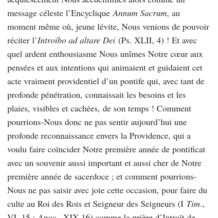
message céleste l’Encyclique
Annum Sacrum
, au
moment même où, jeune lévite, Nous venions de pouvoir
réciter l’
Introïbo ad altare Dei
(Ps. XLII, 4) ! Et avec
quel ardent enthousiasme Nous unîmes Notre cœur aux
pensées et aux intentions qui animaient et guidaient cet
acte vraiment providentiel d’un pontife qui, avec tant de
profonde pénétration, connaissait les besoins et les
plaies, visibles et cachées, de son temps ! Comment
pourrions-Nous donc ne pas sentir aujourd’hui une
profonde reconnaissance envers la Providence, qui a
voulu faire coïncider Notre première année de pontificat
avec un souvenir aussi important et aussi cher de Notre
première année de sacerdoce ; et comment pourrions-
Nous ne pas saisir avec joie cette occasion, pour faire du
culte au Roi des Rois et Seigneur des Seigneurs (I
Tim
.,
VI, 15 ;
Apoc
., XIX 16) comme la prière d’Introït de