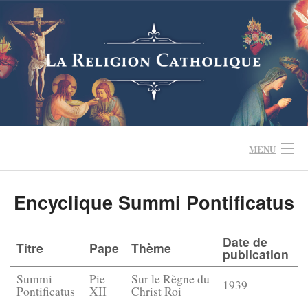
Skip
to
content
MENU
Encyclique Summi Pontificatus
QUESTIONS FRÉQUENTES
SE FORMER
Date de
Titre
Pape
Thème
publication
Summi
Pie
Sur le Règne du
CRISE DE L’EGLISE
1939
Pontificatus
XII
Christ Roi