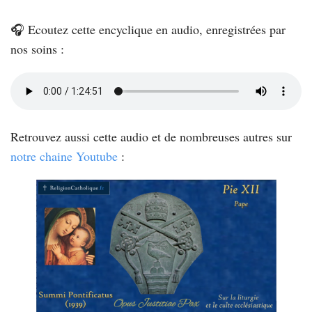
PRIER 🙏
🎧 Ecoutez cette encyclique en audio, enregistrées par
BIBLIOTHÈQUE (TEXTE 📚 ET AUDIO 🎧)
nos soins :
QUI SOMMES-NOUS ?
CHERCHER 🔎
Retrouvez aussi cette audio et de nombreuses autres sur
notre chaine Youtube
:
ANNONCES 🔒