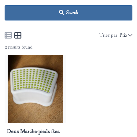
PRIER 🙏
Search
BIBLIOTHÈQUE (TEXTE 📚 ET AUDIO 🎧)
Trier par:
Prix
QUI SOMMES-NOUS ?
1
results found.
CHERCHER 🔎
ANNONCES 🔒
Deux Marche-pieds ikea