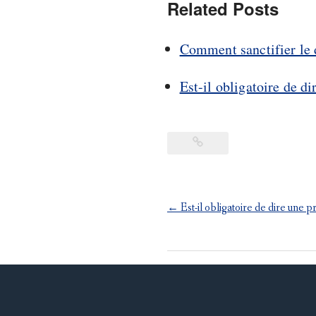
Related Posts
Comment sanctifier le d
Est-il obligatoire de di
Post
←
Est-il obligatoire de dire une p
navigation