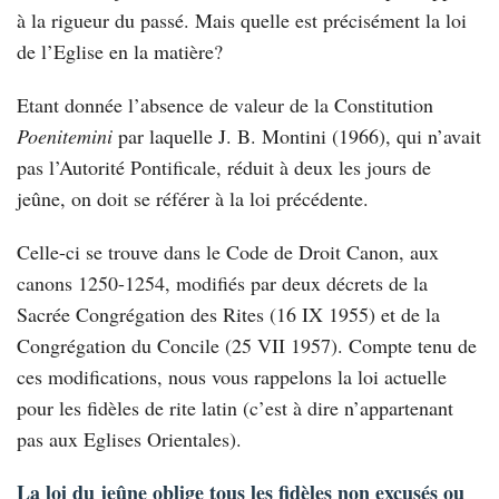
PRIER 🙏
à la rigueur du passé. Mais quelle est précisément la loi
de l’Eglise en la matière?
BIBLIOTHÈQUE 📚
Etant donnée l’absence de valeur de la Constitution
Poenitemini
par laquelle J. B. Montini (1966), qui n’avait
QUI SOMMES-NOUS ?
pas l’Autorité Pontificale, réduit à deux les jours de
jeûne, on doit se référer à la loi précédente.
CHERCHER 🔎
Celle-ci se trouve dans le Code de Droit Canon, aux
ANNONCES 🔒
canons 1250-1254, modifiés par deux décrets de la
Sacrée Congrégation des Rites (16 IX 1955) et de la
Congrégation du Concile (25 VII 1957). Compte tenu de
ces modifications, nous vous rappelons la loi actuelle
pour les fidèles de rite latin (c’est à dire n’appartenant
pas aux Eglises Orientales).
La loi du jeûne oblige tous les fidèles non excusés ou